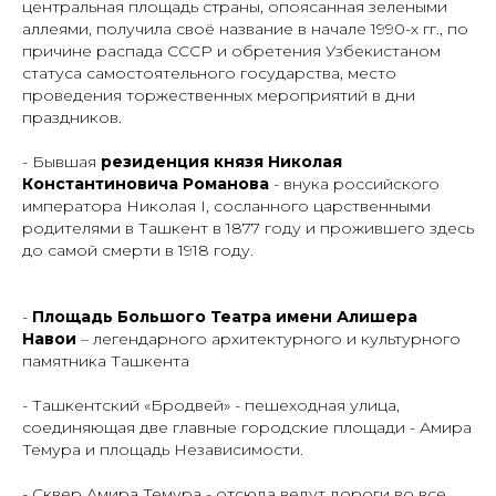
центральная площадь страны, опоясанная зелеными
аллеями, получила своё название в начале 1990-х гг., по
причине распада СССР и обретения Узбекистаном
статуса самостоятельного государства, место
проведения торжественных мероприятий в дни
праздников.
- Бывшая
резиденция князя Николая
Константиновича Романова
- внука российского
императора Николая I, сосланного царственными
родителями в Ташкент в 1877 году и прожившего здесь
до самой смерти в 1918 году.
-
Площадь Большого Театра имени Алишера
Навои
– легендарного архитектурного и культурного
памятника Ташкента
- Ташкентский «Бродвей» - пешеходная улица,
соединяющая две главные городские площади - Амира
Темура и площадь Независимости.
- Сквер Амира Темура - отсюда ведут дороги во все