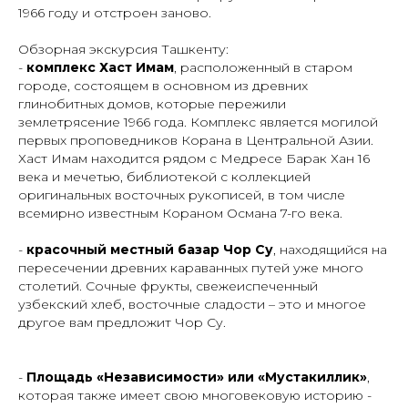
1966 году и отстроен заново.
Обзорная экскурсия Ташкенту:
-
комплекс Хаст Имам
, расположенный в старом
городе, состоящем в основном из древних
глинобитных домов, которые пережили
землетрясение 1966 года. Комплекс является могилой
первых проповедников Корана в Центральной Азии.
Хаст Имам находится рядом с Медресе Барак Хан 16
века и мечетью, библиотекой с коллекцией
оригинальных восточных рукописей, в том числе
всемирно известным Кораном Османа 7-го века.
-
красочный местный базар Чор Су
, находящийся на
пересечении древних караванных путей уже много
столетий. Сочные фрукты, свежеиспеченный
узбекский хлеб, восточные сладости – это и многое
другое вам предложит Чор Су.
-
Площадь «Независимости» или «Мустакиллик»
,
которая также имеет свою многовековую историю -